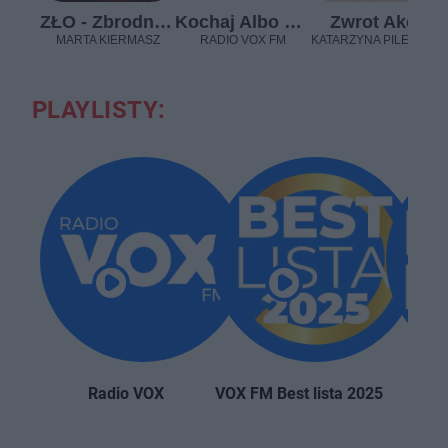
ZŁO - Zbrodnia Łowca Ofiara
Kochaj Albo Rzucaj - Podcasty VOX FM
Zwrot Akcji
MARTA KIERMASZ
RADIO VOX FM
KATARZYNA PILEWSKA
PLAYLISTY:
Radio VOX
VOX FM Best lista 2025
VOX