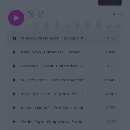
Graj
Przewiń
Przewiń
Pozostały
-
41:35
10s
10s
czasÂ
do
do
tułu
przodu
Wiesław Wiszniewski - zabójca staruszek. ZŁO - Zbrodnia Łowca Ofiara
41:33
Karolina W., Damian G. - śmierć Leonka. ZŁO - Zbrodnia Łowca Ofiara
38:44
Andrzej Ś. - Bestia z Wrocławia. ZŁO - Zbrodnia Łowca Ofiara
31:37
William Bonin - Zabójca z Autostrady. ZŁO - Zbrodnia Łowca Ofiara
56:45
Aleksiej Sukletin - Aligator. ZŁO - Zbrodnia Łowca Ofiara
47:48
Kenneth McDuff - Zabójca z miotłą. ZŁO - Zbrodnia Łowca Ofiara
47:58
Ondrej Rigo - Skarpetkowy Zabójca. ZŁO - Zbrodnia Łowca Ofiara
41:47