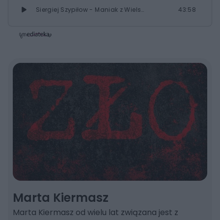
Siergiej Szypiłow - Maniak z Wielska. ZŁO - Zbrodnia Łowca Ofiara
43:58
Ivan Milat - Zabójca Autostopowiczów. ZŁO - Zbrodnia Łowca Ofiara
59:40
William Suff - Morderca prostytutek z Riverside. ZŁO - Zbrodnia Łowca Ofiara
54:54
Oleg Rylkow - Rozpruwacz z Toljatti. ZŁO - Zbrodnia Łowca Ofiara
43:39
Patrick Mackay - Uczeń Diabła. ZŁO - Zbrodnia Łowca Ofiara
50:34
Sean Vincent Gillis - Rzeźnik z Luizjany. ZŁO - Zbrodnia Łowca Ofiara
36:14
Joachim Kroll - Kanibal z Duisburga. ZŁO - Zbrodnia Łowca Ofiara
1:17:15
Robert Hansen - Piekarz Rzeźnik. ZŁO - Zbrodnia Łowca Ofiara
57:11
Marta Kiermasz
Kendall Francois - Morderca z Poughkeepsie. ZŁO - Zbrodnia Łowca Ofiara
43:13
Marta Kiermasz od wielu lat związana jest z