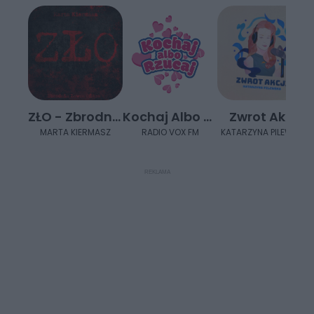
ZŁO - Zbrodnia Łowca Ofiara
Kochaj Albo Rzucaj - Podcasty VOX FM
Zwrot Akcji
MARTA KIERMASZ
RADIO VOX FM
KATARZYNA PILEWSKA