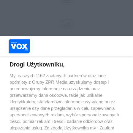
Żaden utwór zamieszczony w serwisie nie może być powielany i
rozpowszechniany lub dalej rozpowszechniany w jakikolwiek sposób (w
tym także elektroniczny lub mechaniczny) na jakimkolwiek polu
eksploatacji w jakiejkolwiek formie, włącznie z umieszczaniem w Internecie
Drogi Użytkowniku,
bez pisemnej zgody właściciela praw. Jakiekolwiek użycie lub
wykorzystanie utworów w całości lub w części z naruszeniem prawa, tzn.
My, naszych 1162 zaufanych partnerów oraz inne
bez właściwej zgody, jest zabronione pod groźbą kary i może być ścigane
podmioty z Grupy ZPR Media uzyskujemy dostęp i
prawnie.
przechowujemy informacje na urządzeniu oraz
przetwarzamy dane osobowe, takie jak unikalne
identyfikatory, standardowe informacje wysyłane przez
urządzenie czy dane przeglądania w celu zapewniania
spersonalizowanych reklam, wybór spersonalizowanych
treści, pomiar reklam i treści, badanie odbiorców oraz
O nas
ulepszanie usług. Za zgodą Użytkownika my i Zaufani