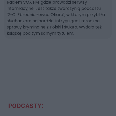
Radik Tagirow - Wołżański Maniak. ZŁO - Zbrodnia Łowca Ofiara
31:23
Radiem VOX FM, gdzie prowadzi serwisy
informacyjne. Jest także twórczynią podcastu
Joe Metheny - Rzeźnik z Baltimore. ZŁO - Zbrodnia Łowca Ofiara
32:27
"ZŁO. Zbrodnia Łowca Ofiara", w którym przybliża
słuchaczom najbardziej intrygujące i mroczne
Ladislav Hojer - Kanibal z Pragi. ZŁO - Zbrodnia Łowca Ofiara
41:59
sprawy kryminalne z Polski i świata. Wydała też
książkę pod tym samym tytułem.
Tsutomu Miyazaki - Morderca Otaku. ZŁO - Zbrodnia Łowca Ofiara
43:18
PODCASTY: